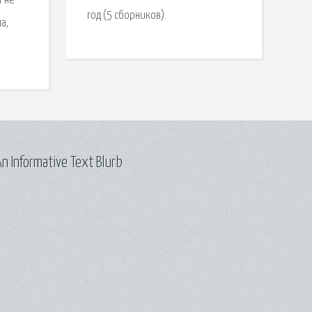
т не
год (5 сборников).
а,
n Informative Text Blurb