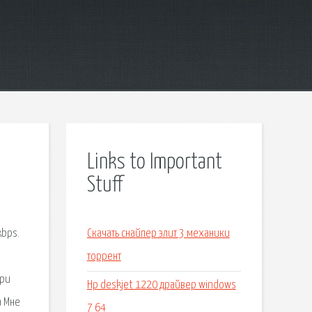
Links to Important
Stuff
kbps.
Скачать снайпер элит 3 механики
торрент
ири
Hp deskjet 1220 драйвер windows
а Мне
7 64