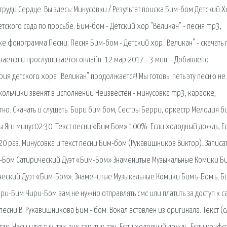
в груди Сердце. Вы здесь: Минусовки / Результат поиска Бим-бом Детский 
детского сада по просьбе. Бим-бом - Детский хор "Великан" - песня mp3,
же фонограмма Песни. Песня Бим-бом - Детский хор "Великан" - скачать 
вается и прослушивается онлайн. 12 мар 2017 - 3 мин. - Добавлено
ия детского хора "Великан" продолжается! Мы готовы петь эту песню не 
кольчики звенят в исполнении Неизвестен - минусовка mp3, караоке,
но. Скачать и слушать: Бири бим бом, Сестры Берри, оркестр Мелодия б
ы Яги минус02:30. Текст песни «Бим Бом» 100%. Если холодный дождь, Е
 20 раз. Минусовка и текст песни Бим-бом (Рукавишников Виктор). Записа
м-Бом Сатирический Дуэт «Бим-Бом» Знаменитые Музыкальные Комики Б
ческий Дуэт «Бим-Бом»; Знаменитые Музыкальные Комики Бимъ-Бомъ; Б
ри-Бим Чири-Бом вам не нужно отправлять смс или платить за доступ к са
есни В. Рукавишникова Бим - бом. Вокал вставлен из оригинала. Текст (с