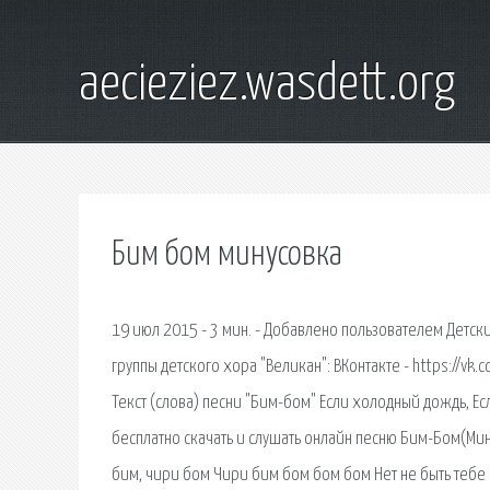
aecieziez.wasdett.org
Бим бом минусовка
19 июл 2015 - 3 мин. - Добавлено пользователем Детс
группы детского хора "Великан": ВКонтакте - https://vk.
Текст (слова) песни "Бим-бом" Если холодный дождь, Ес
бесплатно скачать и слушать онлайн песню Бим-Бом(Мин
бим, чири бом Чири бим бом бом бом Нет не быть тебе