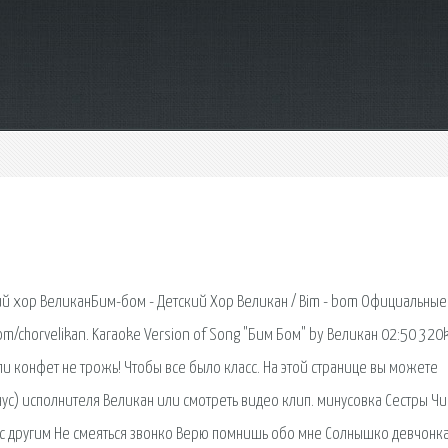
кий хор ВеликанБим-бом - Детский Хор Великан / Bim - bom Официальные
com/chorvelikan. Karaoke Version of Song "Бим Бом" by Великан 02:50 320
ли конфет не трожь! Чтобы все было класс. На этой странице вы можете
ус) исполнителя Великан или смотреть видео клип. минусовка Сестры Ч
 с другим Не смеяться звонко Верю помнишь обо мне Солнышко девчонк