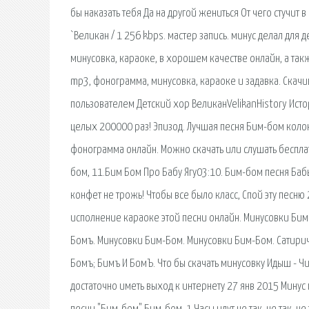
бы наказать тебя Да на другой жениться От чего стучит 
`Великан / 1 256 kbps. мастер запись. минус делал для 
минусовка, караоке, в хорошем качестве онлайн, а так
mp3, фонограмма, минусовка, караоке и задавка. Скачи
пользователем Детский хор ВеликанVelikanHistory Истор
целых 200000 раз! Эпизод. Лучшая песня Бим-бом коло
фонограмма онлайн. Можно скачать или слушать бесплат
бом, 11.Бим Бом Про Бабу Ягу03:10. Бим-бом песня Баб
конфет не трожь! Чтобы все было класс, Спой эту песню
исполнение караоке этой песни онлайн. Минусовки Би
Бомъ. Минусовки Бим-Бом. Минусовки Бим-Бом. Сатири
Бомъ; Бимъ И БомЪ. Что бы скачать минусовку Идыш - Чи
достаточно иметь выход к интернету 27 янв 2015 Минус п