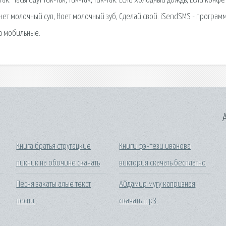
так. Часы идут тик-так, тик-так, тик-так. Если холодный дождь, Если конфе
ынет молочный суп, Ноет молочный зуб, Сделай свой. iSendSMS - программ
а мобильные.
A
Книга братья стругацкие
Книги фэнтези иванова
пикник на обочине скачать
виктория скачать бесплатно
Песня закаты алые текст
Айдамир мугу капризная
песни
скачать mp3