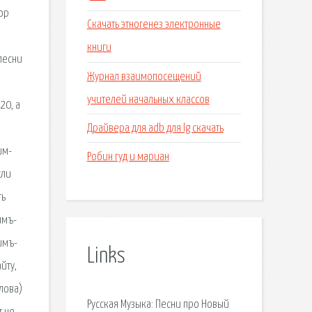
Хор
Скачать этногенез электронные
книги
песни
Журнал взаимопосещений
учителей начальных классов
20, а
Драйвера для adb для lg скачать
им-
Робин гуд и мариан
сли
ть
имъ-
имъ-
Links
йту,
лова)
Русская Музыка: Песни про Новый