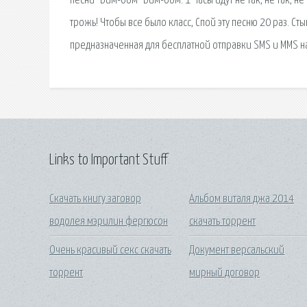
песни "Бим-бом" Бим-бом. 1 Часы идут не так, не так, не 
трожь! Чтобы все было класс, Спой эту песню 20 раз. Ст
предназначенная для бесплатной отправки SMS и MMS н
Links to Important Stuff
Скачать книгу заговор
Альбом виталя джа 2014
водолея мэрилин фергюсон
скачать торрент
Очень красивый секс скачать
Документ версальский
торрент
мирный договор