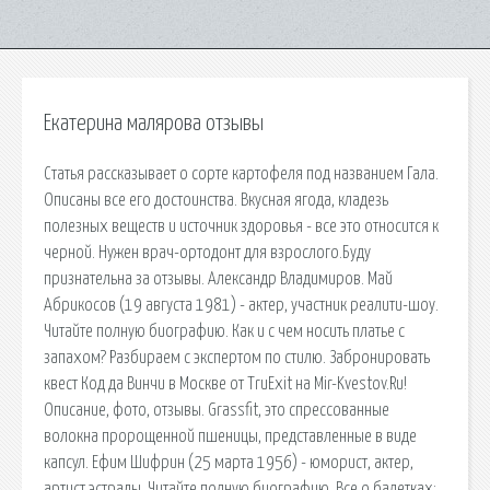
Екатерина малярова отзывы
Статья рассказывает о сорте картофеля под названием Гала.
Описаны все его достоинства. Вкусная ягода, кладезь
полезных веществ и источник здоровья - все это относится к
черной. Нужен врач-ортодонт для взрослого.Буду
признательна за отзывы. Александр Владимиров. Май
Абрикосов (19 августа 1981) - актер, участник реалити-шоу.
Читайте полную биографию. Как и с чем носить платье с
запахом? Разбираем с экспертом по стилю. Забронировать
квест Код да Винчи в Москве от TruExit на Mir-Kvestov.Ru!
Описание, фото, отзывы. Grassfit, это спрессованные
волокна пророщенной пшеницы, представленные в виде
капсул. Ефим Шифрин (25 марта 1956) - юморист, актер,
артист эстрады. Читайте полную биографию. Все о балетках: