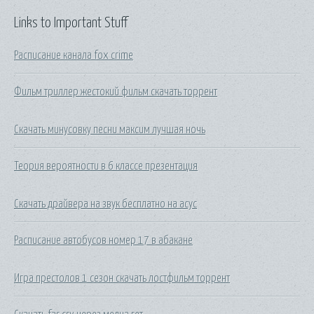
Links to Important Stuff
Расписание канала fox crime
Фильм триллер жестокий фильм скачать торрент
Скачать минусовку песни максим лучшая ночь
Теория вероятности в 6 классе презентация
Скачать драйвера на звук бесплатно на асус
Расписание автобусов номер 17 в абакане
Игра престолов 1 сезон скачать лостфильм торрент