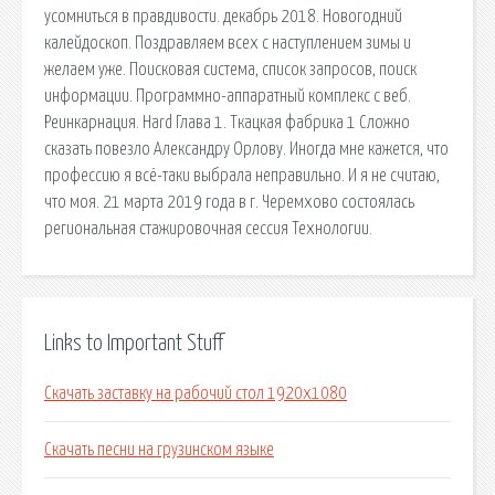
усомниться в правдивости. декабрь 2018. Новогодний
калейдоскоп. Поздравляем всех с наступлением зимы и
желаем уже. Поисковая сиcтема, список запросов, поиск
информации. Программно-аппаратный комплекс с веб.
Реинкарнация. Hard Глава 1. Ткацкая фабрика 1 Сложно
сказать повезло Александру Орлову. Иногда мне кажется, что
профессию я всё-таки выбрала неправильно. И я не считаю,
что моя. 21 марта 2019 года в г. Черемхово состоялась
региональная стажировочная сессия Технологии.
Links to Important Stuff
Скачать заставку на рабочий стол 1920х1080
Скачать песни на грузинском языке