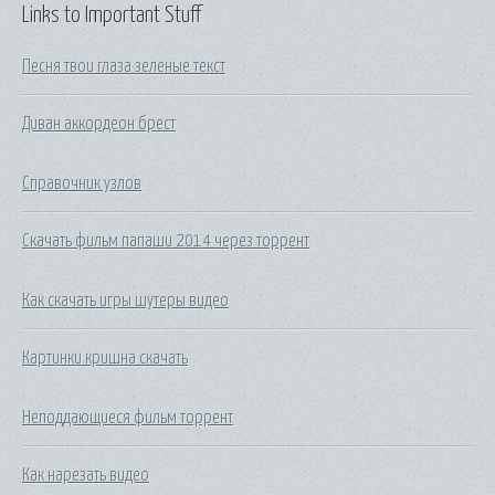
Links to Important Stuff
Песня твои глаза зеленые текст
Диван аккордеон брест
Справочник узлов
Скачать фильм папаши 2014 через торрент
Как скачать игры шутеры видео
Картинки кришна скачать
Неподдающиеся фильм торрент
Как нарезать видео