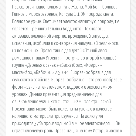
Психология национализма, Руна Жизни, Мой Бог - Солнце!,
Гипноз и мировоззрение, Капсула 1.1 ЭМ природа света.
Волновое ур-ие. Свет имеет электромагнитную природу, т.е.
является. Тренинги Татьяны Боддингтон Технологии
активации жизненной энергии, врожденной интуиции,
исцеления, изобилия и со-творения наилучшей реальности
из возможных. Презентация для детей «Птичий двор.
Домашние птицы» Утренняя прогулка во второй младшей
группе «Деревья осенью» «Баскетбол», «Коврик –
массажёр», «Бабочки 22:50:44. Биоразнообразие для
сельского хозяйства. Биоразнообразие – это разнообразие
форм жизни на генетическом, видовом и экосистемном
уровнях. Данная презентация предназначена для
ознакомления учащихся с источниками электрической.
Презентация может быть полезна на уроках в качестве
наглядного материала при изучении. На долю угля
приходится 37% производимой в мире электроэнергии. Он
играет ключевую роль. Презентация на тему История часов к