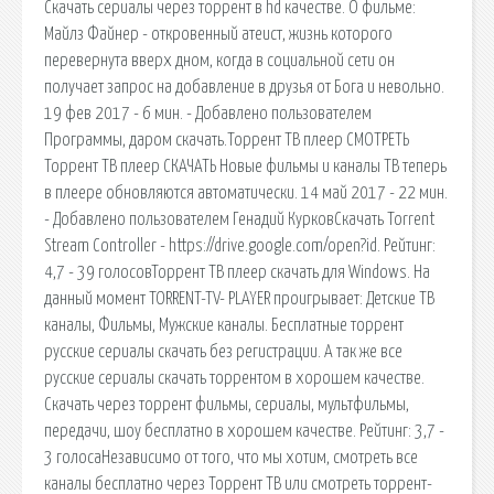
Скачать сериалы через торрент в hd качестве. О фильме:
Майлз Файнер - откровенный атеист, жизнь которого
перевернута вверх дном, когда в социальной сети он
получает запрос на добавление в друзья от Бога и невольно.
19 фев 2017 - 6 мин. - Добавлено пользователем
Программы, даром скачать.Торрент ТВ плеер СМОТРЕТЬ
Торрент ТВ плеер СКАЧАТЬ Новые фильмы и каналы ТВ теперь
в плеере обновляются автоматически. 14 май 2017 - 22 мин.
- Добавлено пользователем Генадий КурковСкачать Torrent
Stream Controller - https://drive.google.com/open?id. Рейтинг:
4,7 - 39 голосовТоррент ТВ плеер скачать для Windows. На
данный момент TORRENT-TV- PLAYER проигрывает: Детские ТВ
каналы, Фильмы, Мужские каналы. Бесплатные торрент
русские сериалы скачать без регистрации. А так же все
русские сериалы скачать торрентом в хорошем качестве.
Скачать через торрент фильмы, сериалы, мультфильмы,
передачи, шоу бесплатно в хорошем качестве. Рейтинг: 3,7 -
3 голосаНезависимо от того, что мы хотим, смотреть все
каналы бесплатно через Торрент ТВ или смотреть торрент-