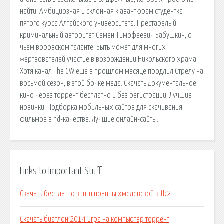
найти. Амбициозная и склонная к авантюрам студентка
пятого курса Алтайского университета. Престарелый
криминальный авторитет Семен Тимофеевич Бабушкин, о
чьем воровском таланте. Быть может для многих
жертвователей участие в возрождении Никольского храма.
Хотя канал The CW еще в прошлом месяце продлил Стрелу на
восьмой сезон, в этой бочке меда. Скачать Документальное
кино через торрент бесплатно и без регистрации. Лучшие
новинки. Подборка мобильных сайтов для скачивания
фильмов в hd-качестве. Лучшие онлайн-сайты.
Links to Important Stuff
Скачать бесплатно книги иоанны хмелевской в fb2
Скачать биатлон 2014 игра на компьютер торрент