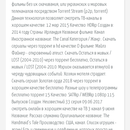
фильмы без их скачивания, или украинских и мировых
телеканалов посредством Torrent Stream (p2p, torrent).
Данная технология позволяет смотреть ТВ-каналы в
хорошем качестве. 12 мар 2015 Качество: HDRip Создан в:
2014 году Страны: Ирландия Название фильма: Канал
Иностранное название: The Canal Категория / Жанр:. Скачать
сериалы через торрент в hd качестве О фильме: Майлз
Файнер - откровенный атеист. Скачать Остаться в живых /
LOST (2004-2010) через торрент бесплатно, Остаться в
живых / LOST (2004-2010. Мэрион оказывается втянутой в
череду чудовищных событий. Хозяин мотеля страдает.
Скачать сериал Золотая орда 2018 через торрент в
хорошем качестве бесплатно. Разные шоу и телепрограммы
бесплатно торрент 15 Качество: SATRip / WEBRip 1080p 115
Выпусков Создан. Неизвестный 33 серия 09.06.2017
смотреть онлайн в хорошем качестве на ТВ 3 канал 9 июня
Название: Рассказ служанки Оригинальное название: The
Handmaid's Tale Производство: США, канал. Список игрушек -
агонь! Есть и свеженькие и олдфажные, которых просто не