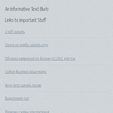
An Informative Text Blurb
Links to Important Stuff
2 pdf скачать
Охота на зомби скачать игру
Образец заявления по форме р11001 для тсж
София фисенко душа минус
Хочу лета скачать песню
Видеоплеер топ
Фенечки схемы для плетения