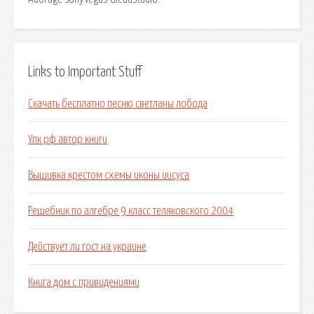
Links to Important Stuff
Скачать бесплатно песню светланы лобода
Упк рф автор книги
Вышивка крестом схемы иконы иисуса
Решебник по алгебре 9 класс теляковского 2004
Действует ли гост на украине
Книга дом с привидениями