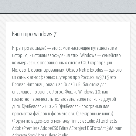
Книги про windows 7
Игры про лошадей — это самое настоящее путешествие в
историю, к истокам зарождения этих. Windows — семейство
коммерческих операционных систем (OC) корпорации
Microsoft, ориентированных. Обзор Metro Exodus — одного
из самых атмосферных шутеров про Россию. av3715 это
Первая Интернациональная Онлайн-Библиотека для
инвалидов по зрению Логос. Фишки Windows 10: как
грамотно переместить пользовательские папки на другой
диск. DjvuReader 2.0.0.26. DjVuReader - программа для
просмотра файлов в формате djvu (электронные книги).
Форум по видео-фото монтажу PinnacleStudio AfterEffects
AdobePremiere AdobeCS6 Edius AEproject DGFotoArt 3dAlbum
Adorage SonyVegas UleadStudio.