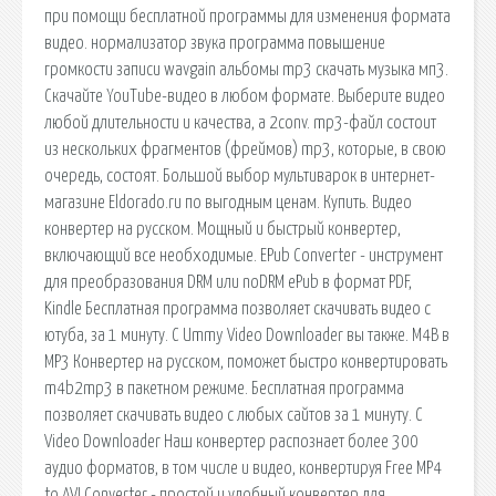
при помощи бесплатной программы для изменения формата
видео. нормализатор звука программа повышение
громкости записи wavgain альбомы mp3 скачать музыка мп3.
Скачайте YouTube-видео в любом формате. Выберите видео
любой длительности и качества, а 2conv. mp3-файл состоит
из нескольких фрагментов (фреймов) mp3, которые, в свою
очередь, состоят. Большой выбор мультиварок в интернет-
магазине Eldorado.ru по выгодным ценам. Купить. Видео
конвертер на русском. Мощный и быстрый конвертер,
включающий все необходимые. EPub Converter - инструмент
для преобразования DRM или noDRM ePub в формат PDF,
Kindle Бесплатная программа позволяет скачивать видео с
ютуба, за 1 минуту. С Ummy Video Downloader вы также. M4B в
MP3 Конвертер на русском, поможет быстро конвертировать
m4b2mp3 в пакетном режиме. Бесплатная программа
позволяет скачивать видео с любых сайтов за 1 минуту. С
Video Downloader Наш конвертер распознает более 300
аудио форматов, в том числе и видео, конвертируя Free MP4
to AVI Converter - простой и удобный конвертер для