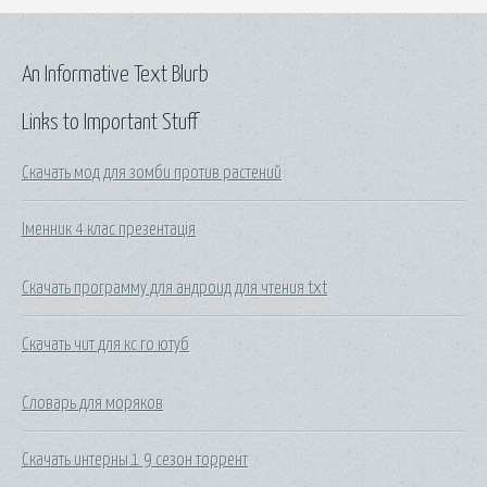
An Informative Text Blurb
Links to Important Stuff
Скачать мод для зомби против растений
Іменник 4 клас презентація
Скачать программу для андроид для чтения txt
Скачать чит для кс го ютуб
Словарь для моряков
Скачать интерны 1 9 сезон торрент