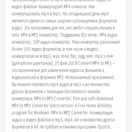
видео файлов. Конвертирует MP4 и многие. Как
конвертировать mp4 в mp3. На сегодняшний день mp4
является одним из самых широко используемых форматов
видео. Эта программа для тех, кто любит слушать музыку в
пути. MP4 в MP3 конвертер;; Поддержка ID3 тегов;; MP4 аудио
конвертер;; 3GP аудио конвертер. Наш конвертер распознает
более 300 аудио форматов, в том числе и видео,
конвертируя их в mp3, wav, m4a, flac, ogg, amr, mp2 и m4r
(для iphone рингтонов). 25 фев 2018 Convert MP4 to MP3 –
это приложение для извлечения аудио из фильмов и
видеозаписей в формате MP3. Используемый программой.
Вы можете перевести mp4 аудио в mp3 и во множество
других форматов с помощью бесплатного онлайн
конвертера. MP4 to MP3 Converter, free and safe download.
MP4 to MP3 Converter latest version: A Free Home & hobby
program for Windows. MP4 to MP3 Converter. Конвертация
аудио и видео файлов в mp3, mp4, avi и множество других
форматов в hd. Не требует установки программ. Просто,