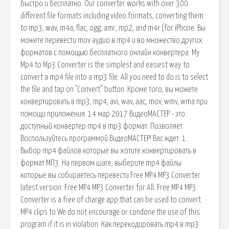
быстро и бесплатно. Our converter works with over 300
different file formats including video formats, converting them
to mp3, wav, m4a, flac, ogg, amr, mp2, and m4r (for iPhone. Вы
можете перевести mov аудио в mp4 и во множество других
форматов с помощью бесплатного онлайн конвертера. My
Mp4 to Mp3 Converter is the simplest and easiest way to
convert a mp4 file into a mp3 file. All you need to do is to select
the file and tap on "Convert" button. Кроме того, вы можете
конвертировать в mp3, mp4, avi, wav, aac, mov, wmv, wma при
помощи приложения. 14 мар 2017 ВидеоМАСТЕР - это
доступный конвертер mp4 в mp3 формат. Позволяет
Воспользуйтесь программой ВидеоМАСТЕР! Вас ждет. 1.
Выбор mp4 файлов которые вы хотите конвертировать в
формат МП3. На первом шаге, выберите mp4 файлы
которые вы собираетесь перевести Free MP4 MP3 Converter
latest version: Free MP4 MP3 Converter for All. Free MP4 MP3
Converter is a free of charge app that can be used to convert
MP4 clips to We do not encourage or condone the use of this
program if it is in violation. Как перекодировать mp4 в mp3