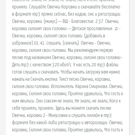
приняли. Слушайте Овечки-Коровки и скачивайте бесплатно
в формате mp3 прямо сейчас, без кодов, смс и регистрации.
Овечки, коровки. (минус) — ВШ - Благовестие. 2:37. Овечки,
коровки склонят свои головки — Детское прославление. ♫ -
Овечки, коровки, склонят свои головки. (добавить в
избранное) 01:41. слушать. (скачать). Овечки - Овечки,
коровки, склоня свои головки. Мы рекомендуем первую
песню под названием Овечки, коровки, склоня свои головки -
Дети.mp3 с качеством 320 кбит/с. У нас есть 20 mp3 файлы
готов слушать и скачивать. Чтобы начать загрузку вам нужно
нажать на Скачать кнопка. Текст песни Овечки, коровки,
склоня свои головки. Исполнитель: Карина Смирнова. Овечки,
коровки, Склоня свои головки, Приятно удивились, Что гости к
ним явились. Они совсем не знали, Не знали, не знали, Кого к
себе приняли, приняли. Здесь вы можете скачать песню
Овечки, коровки 2 - Минусовка и слушать онлайн в mp3
формате без какой-либо регистрации и авторизации. Овечки,
коровки, Склоня свои головки, Приятно удивились, Что гости к