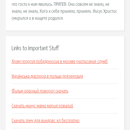
что гости к ним явились. ПРИПЕВ: Они совсем не знали, не
знали, не знали, Кого к себе приняли, приняли. Иисус Христос
смирился и в нищете родился.
Links to Important Stuff
Храм георгия победоносца в москве расписание служб
Українська діаспора в польщі презентація
Фильм опасный поворот скачать
Скачать минус мама мария повалий
Скачать тему для виндовс хп бесплатно