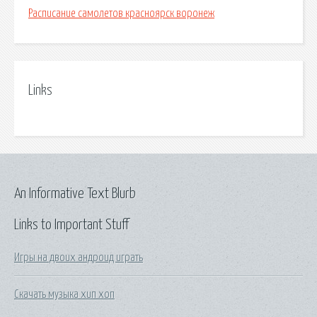
Расписание самолетов красноярск воронеж
Links
An Informative Text Blurb
Links to Important Stuff
Игры на двоих андроид играть
Скачать музыка хип хоп