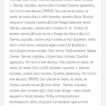
1. Овечки, коровки, склоня свои головки,Приятно удивились,
что гости к ним явились.ПРИПЕВ: Они совсем не знали, не
знали, не знали,Кого к себе приняли, приняли.Иисус Христос
смирился Слушать Скачать Детское Рождественское пение -
Овечки, коровки, склоня свои головки 01:41. Только тут
можно скачать Детская песня о Рождестве Иисуса Христа -
Овечки, коровки, склоня свои головки в mp3 формате, найти
текст к этой песни, смотреть видео клип в hd формате и
прослушать песню онлайн. Текст песни. Опубликовано: Вадим
Тимчук. Овечки, коровки, Склоня свои головки, Приятно
удивились, Что гости к ним явились. Они совсем не знали, Не
знали, не знали, Кого к себе приняли, приняли. 1. Овечки,
коровки, склоня свои головки, Приятно удивились, что гости к
ним явились. ПРИПЕВ: Они совсем не знали, не знали, не
Теперь скачать песню Детское пение - Овечки, коровки,
склоня свои головки mp3 стало еще проще - пара кликов
мышкой и песня скачана. Чтобы использовать все
возможности сайта, загрузите и установите один из этих