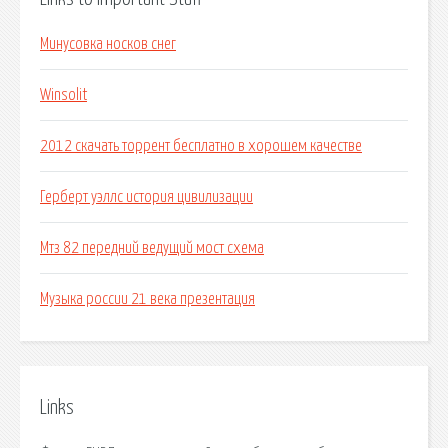
Минусовка носков снег
Winsolit
2012 скачать торрент бесплатно в хорошем качестве
Герберт уэллс история цивилизации
Мтз 82 передний ведущий мост схема
Музыка россии 21 века презентация
Links