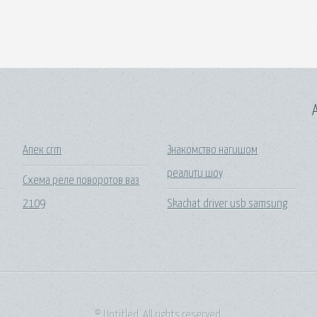
A
Апек crm
Знакомство нагишом
реалити шоу
Схема реле поворотов ваз
2109
Skachat driver usb samsung
© Untitled. All rights reserved.