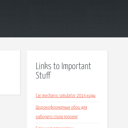
Links to Important
Stuff
Car mechanic simulator 2014 коды
Широкоформатные обои для
рабочего стола торрент