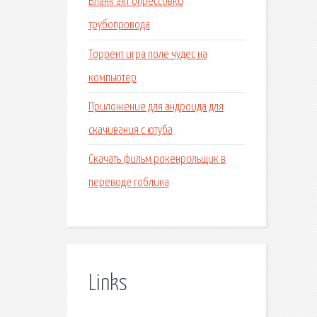
Бланк акт опрессовки
трубопровода
Торрент игра поле чудес на
компьютер
Приложение для андроида для
скачивания с ютуба
Скачать фильм рокенрольщик в
переводе гоблина
Links