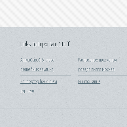
Links to Important Stuff
Английский 6 класс
Расписание движения
решебник ваулина
поезда анапа москва
Конвертер h264 в avi
Рингтон авиа
торрент