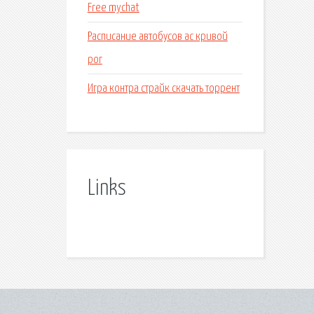
Free mychat
Расписание автобусов ас кривой
рог
Игра контра страйк скачать торрент
Links