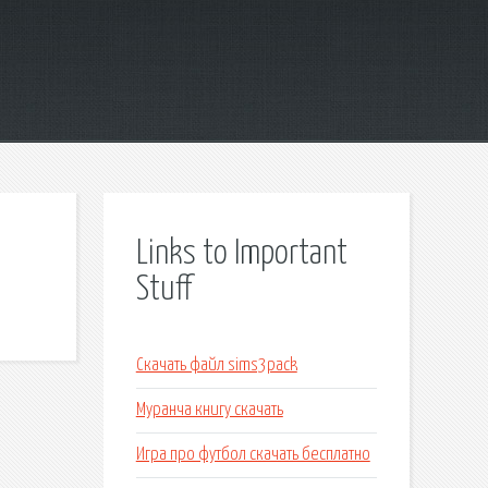
Links to Important
Stuff
Скачать файл sims3pack
Муранча книгу скачать
Игра про футбол скачать бесплатно