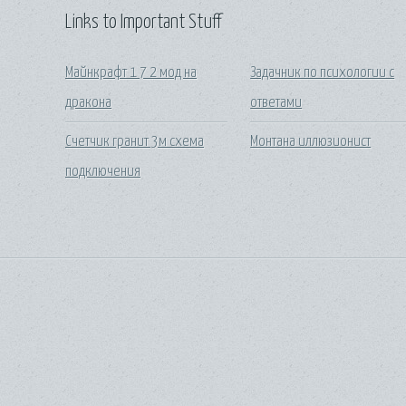
Links to Important Stuff
Майнкрафт 1 7 2 мод на
Задачник по психологии с
дракона
ответами
Счетчик гранит 3м схема
Монтана иллюзионист
подключения