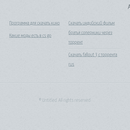
A
Программа для скачать кино
Скачать индийский фильм
братья соперники через
Какие моды есть в cs go
торрент
Скачать fallout 3 с торрента
rus
© Untitled. All rights reserved.