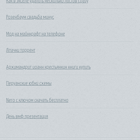
Как в экселе удалить несколько листов сразу
Розенбаум свадьба минус
Мод на майнкрафт на телефоне
Літачки торрент
Архимандрит иоанн крестьянкин книги купить
Перуанские юбки схемы
Nero с ключом скачать бесплатно
День вмф презентация