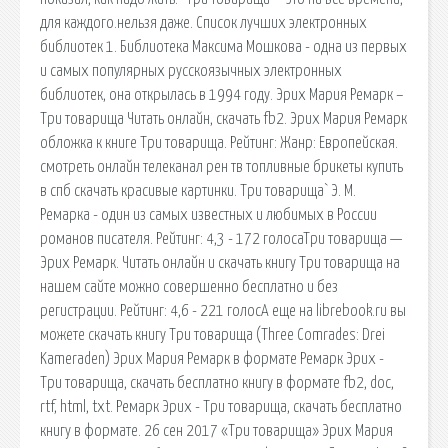
для каждого.нельзя даже. Список лучших электронных
библиотек 1. Библиотека Максима Мошкова - одна из первых
и самых популярных русскоязычных электронных
библиотек, она открылась в 1994 году. Эрих Мария Ремарк –
Три товарища Читать онлайн, скачать fb2. Эрих Мария Ремарк
обложка к книге Три товарища. Рейтинг: Жанр: Европейская.
смотреть онлайн телеканал рен тв топливные брикеты купить
в спб скачать красивые картинки. Три товарища` Э. М.
Ремарка - один из самых известных и любимых в России
романов писателя. Рейтинг: 4,3 - 172 голосаТри товарища —
Эрих Ремарк. Читать онлайн и скачать книгу Три товарища на
нашем сайте можно совершенно бесплатно и без
регистрации. Рейтинг: 4,6 - 221 голосА еще на librebook.ru вы
можете скачать книгу Три товарища (Three Comrades: Drei
Kameraden) Эрих Мария Ремарк в формате Ремарк Эрих -
Три товарища, скачать бесплатно книгу в формате fb2, doc,
rtf, html, txt. Ремарк Эрих - Три товарища, скачать бесплатно
книгу в формате. 26 сен 2017 «Три товарища» Эрих Мария