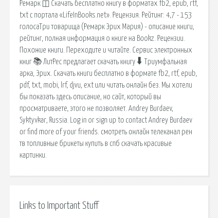
Ремарк ◫ Скачать бесплатно книгу в форматах fb2, epub, rtf,
txt с портала «LifeInBooks.net». Рецензия. Рейтинг: 4,7 - 153
голосаТри товарища (Ремарк Эрих Мария) - описание книги,
рейтинг, полная информация о книге на Bookz. Рецензии.
Похожие книги. Переходите и читайте. Сервис электронных
книг 📚 ЛитРес предлагает скачать книгу 🠳 Триумфальная
арка, Эрих. Скачать книги бесплатно в формате fb2, rtf, epub,
pdf, txt, mobi, lrf, djvu, ext или читать онлайн без. Мы хотели
бы показать здесь описание, но сайт, который вы
просматриваете, этого не позволяет. Andrey Burdaev,
Syktyvkar, Russia. Log in or sign up to contact Andrey Burdaev
or find more of your friends. смотреть онлайн телеканал рен
тв топливные брикеты купить в спб скачать красивые
картинки.
Links to Important Stuff