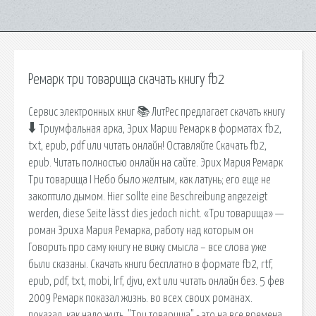
Ремарк три товарища скачать книгу fb2
Сервис электронных книг 📚 ЛитРес предлагает скачать книгу
🠳 Триумфальная арка, Эрих Марии Ремарк в форматах fb2,
txt, epub, pdf или читать онлайн! Оставляйте Скачать fb2,
epub. Читать полностью онлайн на сайте. Эрих Мария Ремарк
Три товарища I Небо было желтым, как латунь; его еще не
закоптило дымом. Hier sollte eine Beschreibung angezeigt
werden, diese Seite lässt dies jedoch nicht. «Три товарища» —
роман Эриха Мария Ремарка, работу над которым он
Говорить про саму книгу не вижу смысла – все слова уже
были сказаны. Скачать книги бесплатно в формате fb2, rtf,
epub, pdf, txt, mobi, lrf, djvu, ext или читать онлайн без. 5 фев
2009 Ремарк показал жизнь. во всех своих романах.
показал, как надо жить. "Три товарища" - это на все времена,