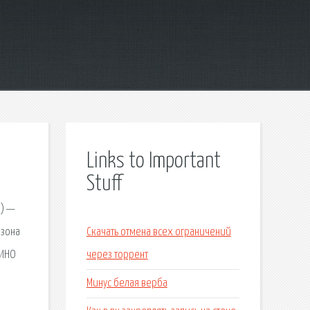
Links to Important
Stuff
а) —
езона
Скачать отмена всех ограничений
КИНО
через торрент
Минус белая верба