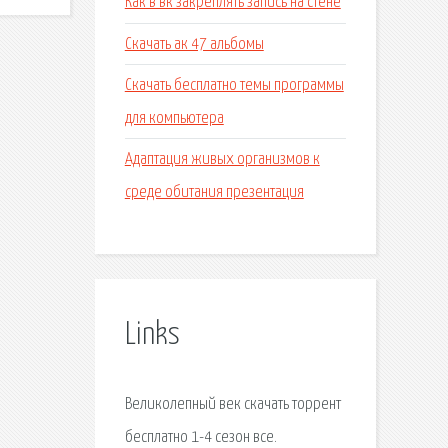
Как в вк закреплять запись на стене
Скачать ак 47 альбомы
Скачать бесплатно темы программы
для компьютера
Адаптация живых организмов к
среде обитания презентация
Links
Великолепный век скачать торрент
бесплатно 1-4 сезон все.