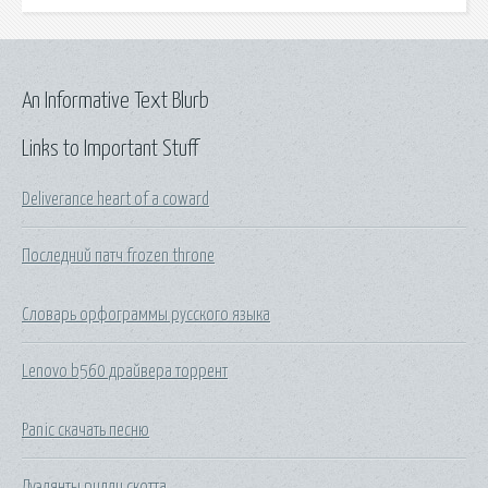
An Informative Text Blurb
Links to Important Stuff
Deliverance heart of a coward
Последний патч frozen throne
Словарь орфограммы русского языка
Lenovo b560 драйвера торрент
Panic скачать песню
Дуэлянты ридли скотта