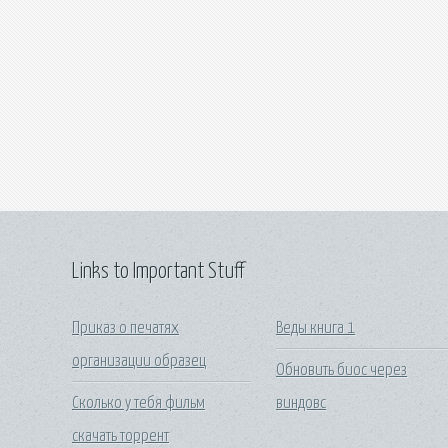
Links to Important Stuff
Приказ о печатях
Веды книга 1
организации образец
Обновить биос через
Сколько у тебя фильм
виндовс
скачать торрент