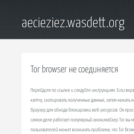
aecieziez.wasdett.org
Tor browser не соединяется
Перейдите по ссылке и следуйте инструкциям. Если вкратц
каптчу, скопировать полученные данные, затем нажать 
браузер для обхода блокировки веб-ресурсов. Он прост
самом деле работает популярный анонимайзер Tor вы мож
пользователей может возникать проблема, что Tor Brow