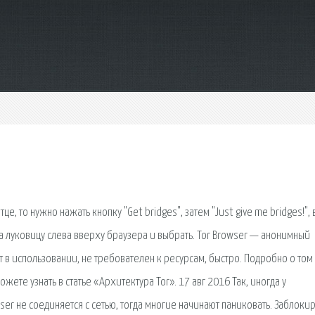
е, то нужно нажать кнопку "Get bridges", затем "Just give me bridges!", 
на луковицу слева вверху браузера и выбрать. Tor Browser — анонимный
 в использовании, не требователен к ресурсам, быстро. Подробно о том 
ете узнать в статье «Архитектура Tor». 17 авг 2016 Так, иногда у
ser не соединяется с сетью, тогда многие начинают паниковать. Заблоки