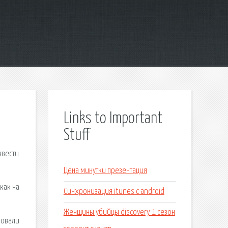
Links to Important
Stuff
ввести
Цена минутки презентация
как на
Синхронизация itunes с android
Женщины убийцы discovery 1 сезон
ровали