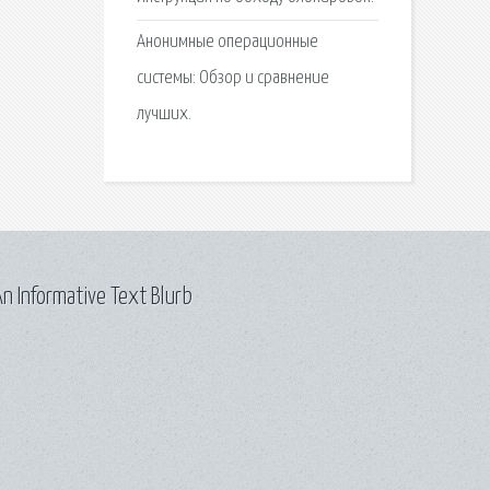
Анонимные операционные
системы: Обзор и сравнение
лучших.
n Informative Text Blurb