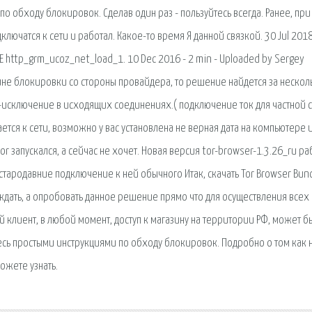
о обходу блокировок. Сделав один раз - пользуйтесь всегда. Ранее, при
лючатся к сети и работал. Какое-то время Я данной связкой. 30 Jul 2018
 http_grm_ucoz_net_load_1. 10 Dec 2016 - 2 min - Uploaded by Sergey
ичине блокировки со стороны провайдера, то решение найдется за нескол
о-исключение в исходящих соединениях.( подключение ток для частной с
ается к сети, возможно у вас установлена не верная дата на компьютере 
tor запускался, а сейчас не хочет. Новая версия tor-browser-1.3.26_ru ра
ь стародавние подключение к ней обычного Итак, скачать Tor Browser Bun
 ждать, а опробовать данное решение прямо что для осуществления всех
клиент, в любой момент, доступ к магазину на территории РФ, может б
сь простыми инструкциями по обходу блокировок. Подробно о том как 
ожете узнать.