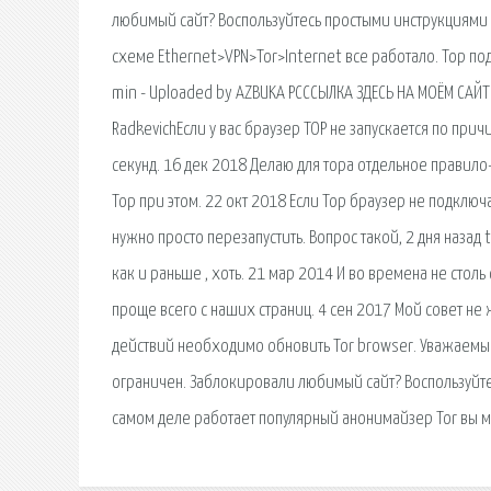
любимый сайт? Воспользуйтесь простыми инструкциями п
схеме Ethernet>VPN>Tor>Internet все работало. Тор подк
min - Uploaded by AZBUKA PCССЫЛКА ЗДЕСЬ НА МОЁМ САЙТЕ
RadkevichЕсли у вас браузер ТОР не запускается по пр
секунд. 16 дек 2018 Делаю для тора отдельное правил
Тор при этом. 22 окт 2018 Если Тор браузер не подключ
нужно просто перезапустить. Вопрос такой, 2 дня назад 
как и раньше , хоть. 21 мар 2014 И во времена не стол
проще всего с наших страниц. 4 сен 2017 Мой совет не
действий необходимо обновить Tor browser. Уважаемый 
ограничен. Заблокировали любимый сайт? Воспользуйте
самом деле работает популярный анонимайзер Tor вы м