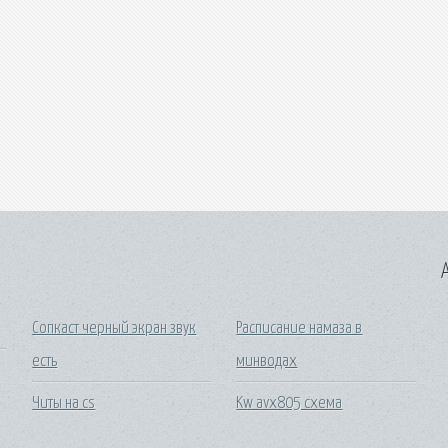
A
Сопкаст черный экран звук
Расписание намаза в
есть
минводах
Читы на cs
Kw avx805 схема