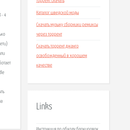
торрент скачать
Каталог шведской моды
 - 4
Скачать музыку сборники ремиксы
через торрент
ько
ети)
Скачать торрент джанго
или
освобожденный в хорошем
ботает
качестве
dle
ыть
на
Links
Инструкция по обходу блокировок.