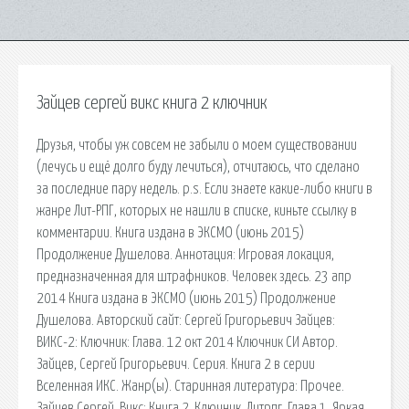
Зайцев сергей викс книга 2 ключник
Друзья, чтобы уж совсем не забыли о моем существовании
(лечусь и ещё долго буду лечиться), отчитаюсь, что сделано
за последние пару недель. p.s. Если знаете какие-либо книги в
жанре Лит-РПГ, которых не нашли в списке, киньте ссылку в
комментарии. Книга издана в ЭКСМО (июнь 2015)
Продолжение Душелова. Аннотация: Игровая локация,
предназначенная для штрафников. Человек здесь. 23 апр
2014 Книга издана в ЭКСМО (июнь 2015) Продолжение
Душелова. Авторский сайт: Сергей Григорьевич Зайцев:
ВИКС-2: Ключник: Глава. 12 окт 2014 Ключник СИ Автор.
Зайцев, Сергей Григорьевич. Серия. Книга 2 в серии
Вселенная ИКС. Жанр(ы). Старинная литература: Прочее.
Зайцев Сергей. Викс: Книга 2. Ключник. Литрпг. Глава 1. Яркая