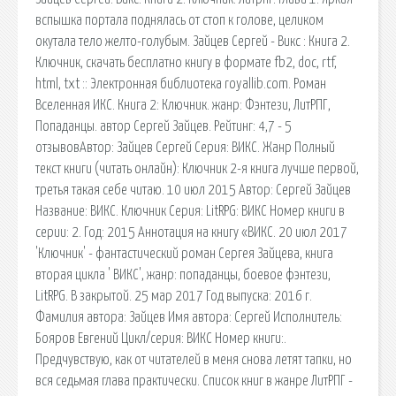
вспышка портала поднялась от стоп к голове, целиком
окутала тело желто-голубым. Зайцев Сергей - Викс : Книга 2.
Ключник, скачать бесплатно книгу в формате fb2, doc, rtf,
html, txt :: Электронная библиотека royallib.com. Роман
Вселенная ИКС. Книга 2: Ключник. жанр: Фэнтези, ЛитРПГ,
Попаданцы. автор Сергей Зайцев. Рейтинг: 4,7 - 5
отзывовАвтор: Зайцев Сергей Серия: ВИКС. Жанр Полный
текст книги (читать онлайн): Ключник 2-я книга лучше первой,
третья такая себе читаю. 10 июл 2015 Автор: Сергей Зайцев
Название: ВИКС. Ключник Серия: LitRPG: ВИКС Номер книги в
серии: 2. Год: 2015 Аннотация на книгу «ВИКС. 20 июл 2017
'Ключник' - фантастический роман Сергея Зайцева, книга
вторая цикла ' ВИКС', жанр: попаданцы, боевое фэнтези,
LitRPG. В закрытой. 25 мар 2017 Год выпуска: 2016 г.
Фамилия автора: Зайцев Имя автора: Сергей Исполнитель:
Бояров Евгений Цикл/серия: ВИКС Номер книги:.
Предчувствую, как от читателей в меня снова летят тапки, но
вся седьмая глава практически. Список книг в жанре ЛитРПГ -