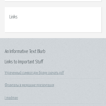
Links
An Informative Text Blurb
Links to Important Stuff
Утраченный символ дэн браун скачать pdf
Фракталы в медицине презентация
I madman