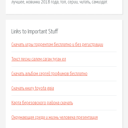
лучшее, новинки 2018 года, топ, серии, читать, самиздат.
Links to Important Stuff
Скачать игры торрентом бесплатно и без регистрации
Текст песни салем саган туган ел
Скачать альбом сергей трофимов бесплатно
Скачать книгу toyota gaia
Карта березовского района скачать
Окружающая среда и жизнь человека презентация